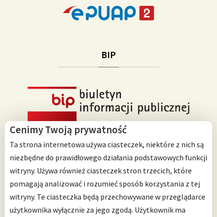
BIP
Cenimy Twoją prywatność
Ta strona internetowa używa ciasteczek, niektóre z nich są
niezbędne do prawidłowego działania podstawowych funkcji
witryny. Używa również ciasteczek stron trzecich, które
Przedszkole Integracyjne nr 125 im. Janusza Korczaka
pomagają analizować i rozumieć sposób korzystania z tej
ul. Ścinawska 10
witryny. Te ciasteczka będą przechowywane w przeglądarce
53-642 Wrocław
użytkownika wyłącznie za jego zgodą. Użytkownik ma