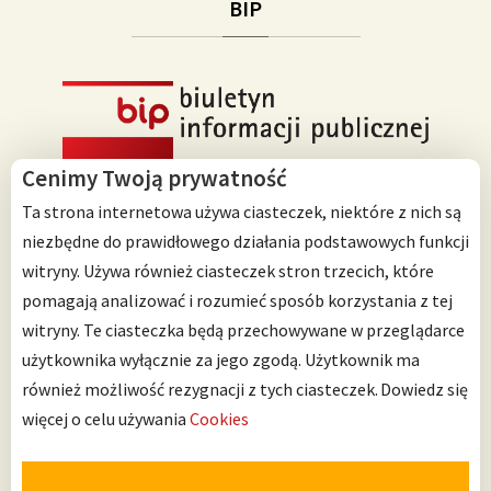
BIP
Cenimy Twoją prywatność
Ta strona internetowa używa ciasteczek, niektóre z nich są
niezbędne do prawidłowego działania podstawowych funkcji
witryny. Używa również ciasteczek stron trzecich, które
Przedszkole Integracyjne nr 125 im. Janusza Korczaka
pomagają analizować i rozumieć sposób korzystania z tej
ul. Ścinawska 10
witryny. Te ciasteczka będą przechowywane w przeglądarce
53-642 Wrocław
użytkownika wyłącznie za jego zgodą. Użytkownik ma
również możliwość rezygnacji z tych ciasteczek.
Dowiedz się
Telefon: 71 798 67 64
więcej o celu używania
Cookies
Można nas znaleźć także na: