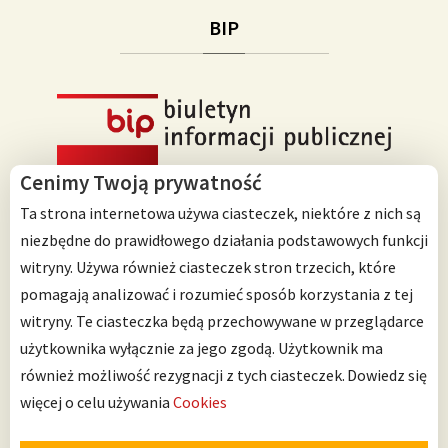
BIP
Cenimy Twoją prywatność
Ta strona internetowa używa ciasteczek, niektóre z nich są
niezbędne do prawidłowego działania podstawowych funkcji
witryny. Używa również ciasteczek stron trzecich, które
Przedszkole Integracyjne nr 125 im. Janusza Korczaka
pomagają analizować i rozumieć sposób korzystania z tej
ul. Ścinawska 10
witryny. Te ciasteczka będą przechowywane w przeglądarce
53-642 Wrocław
użytkownika wyłącznie za jego zgodą. Użytkownik ma
również możliwość rezygnacji z tych ciasteczek.
Dowiedz się
Telefon: 71 798 67 64
więcej o celu używania
Cookies
Można nas znaleźć także na: