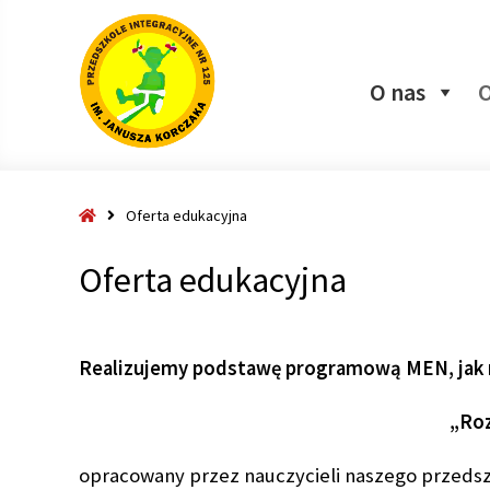
O nas
O
Strona
Oferta edukacyjna
główna
Oferta edukacyjna
Realizujemy podstawę programową MEN, jak r
„Roz
opracowany przez nauczycieli naszego przedszk