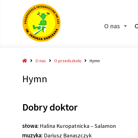
O nas
O
Strona
O nas
O przedszkolu
Hymn
główna
Hymn
Dobry doktor
słowa:
Halina Kuropatnicka – Salamon
muzyka:
Dariusz Banaszczyk