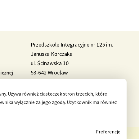
Przedszkole Integracyjne nr 125 im.
Janusza Korczaka
ul. Ścinawska 10
53-642 Wrocław
Telefon: 71 798 67 64
ny. Używa również ciasteczek stron trzecich, które
Można nas znaleźć także na:
ownika wyłącznie za jego zgodą. Użytkownik ma również
Preferencje