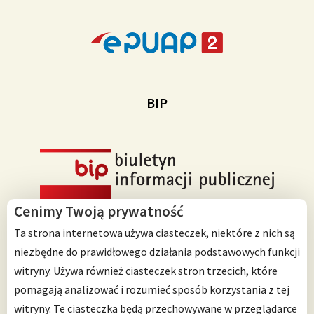
BIP
Cenimy Twoją prywatność
Ta strona internetowa używa ciasteczek, niektóre z nich są
niezbędne do prawidłowego działania podstawowych funkcji
witryny. Używa również ciasteczek stron trzecich, które
Przedszkole Integracyjne nr 125 im. Janusza Korczaka
pomagają analizować i rozumieć sposób korzystania z tej
ul. Ścinawska 10
witryny. Te ciasteczka będą przechowywane w przeglądarce