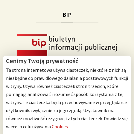
BIP
Cenimy Twoją prywatność
Ta strona internetowa używa ciasteczek, niektóre z nich są
niezbędne do prawidłowego działania podstawowych funkcji
witryny. Używa również ciasteczek stron trzecich, które
Przedszkole Integracyjne nr 125 im. Janusza Korczaka
pomagają analizować i rozumieć sposób korzystania z tej
ul. Ścinawska 10
witryny. Te ciasteczka będą przechowywane w przeglądarce
53-642 Wrocław
użytkownika wyłącznie za jego zgodą. Użytkownik ma
również możliwość rezygnacji z tych ciasteczek.
Dowiedz się
Telefon: 71 798 67 64
więcej o celu używania
Cookies