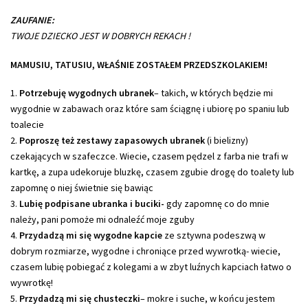
ZAUFANIE:
TWOJE DZIECKO JEST W DOBRYCH REKACH !
MAMUSIU, TATUSIU, WŁAŚNIE ZOSTAŁEM PRZEDSZKOLAKIEM!
Potrzebuję wygodnych ubranek
– takich, w których będzie mi
wygodnie w zabawach oraz które sam ściągnę i ubiorę po spaniu lub
toalecie
Poproszę też zestawy zapasowych ubranek
(i bielizny)
czekających w szafeczce. Wiecie, czasem pędzel z farba nie trafi w
kartkę, a zupa udekoruje bluzkę, czasem zgubie drogę do toalety lub
zapomnę o niej świetnie się bawiąc
Lubię podpisane ubranka i buciki-
gdy zapomnę co do mnie
należy, pani pomoże mi odnaleźć moje zguby
Przydadzą mi się wygodne kapcie
ze sztywna podeszwą w
dobrym rozmiarze, wygodne i chroniące przed wywrotką- wiecie,
czasem lubię pobiegać z kolegami a w zbyt luźnych kapciach łatwo o
wywrotkę!
Przydadzą mi się chusteczki
– mokre i suche, w końcu jestem