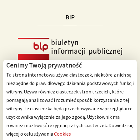
BIP
Cenimy Twoją prywatność
Ta strona internetowa używa ciasteczek, niektóre z nich są
niezbędne do prawidłowego działania podstawowych funkcji
witryny. Używa również ciasteczek stron trzecich, które
Przedszkole Integracyjne nr 125 im. Janusza Korczaka
pomagają analizować i rozumieć sposób korzystania z tej
ul. Ścinawska 10
witryny. Te ciasteczka będą przechowywane w przeglądarce
53-642 Wrocław
użytkownika wyłącznie za jego zgodą. Użytkownik ma
również możliwość rezygnacji z tych ciasteczek.
Dowiedz się
Telefon: 71 798 67 64
więcej o celu używania
Cookies