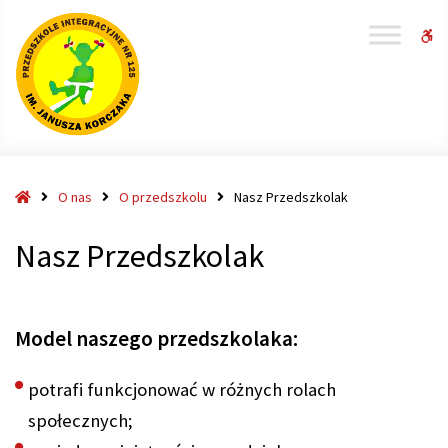
W
bu
Strona
O nas
O przedszkolu
Nasz Przedszkolak
główna
Nasz Przedszkolak
Model naszego przedszkolaka:
potrafi funkcjonować w różnych rolach
społecznych;