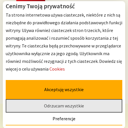
Cenimy Twoją prywatność
Ta strona internetowa używa ciasteczek, niektóre z nich są
niezbędne do prawidłowego działania podstawowych funkcji
witryny. Używa również ciasteczek stron trzecich, które
Przedszkole Integracyjne nr 125 im. Janusza Korczaka
pomagają analizować i rozumieć sposób korzystania z tej
ul. Ścinawska 10
witryny. Te ciasteczka będą przechowywane w przeglądarce
53-642 Wrocław
użytkownika wyłącznie za jego zgodą. Użytkownik ma
również możliwość rezygnacji z tych ciasteczek.
Dowiedz się
Telefon: 71 798 67 64
więcej o celu używania
Cookies
Można nas znaleźć także na:
Akceptuję wszystkie
Odrzucam wszystkie
Deklaracja dostępności
Preferencje