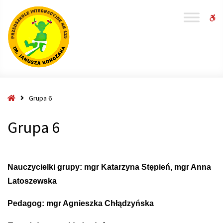
W
bu
Strona
Grupa 6
główna
Grupa 6
Nauczycielki grupy: mgr Katarzyna Stępień, mgr Anna
Latoszewska
Pedagog: mgr Agnieszka Chłądzyńska