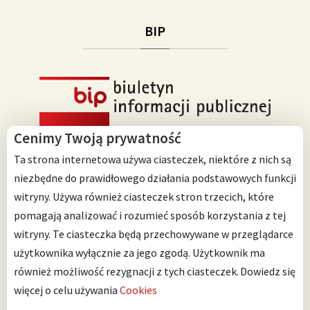
BIP
Cenimy Twoją prywatność
Ta strona internetowa używa ciasteczek, niektóre z nich są
niezbędne do prawidłowego działania podstawowych funkcji
witryny. Używa również ciasteczek stron trzecich, które
Przedszkole Integracyjne nr 125 im. Janusza Korczaka
pomagają analizować i rozumieć sposób korzystania z tej
ul. Ścinawska 10
witryny. Te ciasteczka będą przechowywane w przeglądarce
53-642 Wrocław
użytkownika wyłącznie za jego zgodą. Użytkownik ma
również możliwość rezygnacji z tych ciasteczek.
Dowiedz się
Telefon: 71 798 67 64
więcej o celu używania
Cookies
Można nas znaleźć także na: