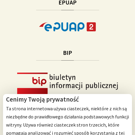
EPUAP
BIP
Cenimy Twoją prywatność
Ta strona internetowa używa ciasteczek, niektóre z nich są
niezbędne do prawidłowego działania podstawowych funkcji
witryny. Używa również ciasteczek stron trzecich, które
Przedszkole Integracyjne nr 125 im. Janusza Korczaka
pomagają analizować i rozumieć sposób korzystania z tej