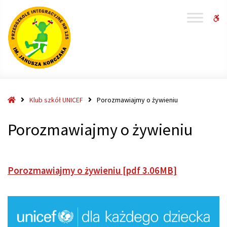
W
bu
Strona
Klub szkół UNICEF
Porozmawiajmy o żywieniu
główna
Porozmawiajmy o żywieniu
Porozmawiajmy o żywieniu [pdf 3.06MB]