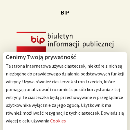
BIP
Cenimy Twoją prywatność
Ta strona internetowa używa ciasteczek, niektóre z nich są
niezbędne do prawidłowego działania podstawowych funkcji
witryny. Używa również ciasteczek stron trzecich, które
Przedszkole Integracyjne nr 125 im. Janusza Korczaka
pomagają analizować i rozumieć sposób korzystania z tej
ul. Ścinawska 10
witryny. Te ciasteczka będą przechowywane w przeglądarce
53-642 Wrocław
użytkownika wyłącznie za jego zgodą. Użytkownik ma
również możliwość rezygnacji z tych ciasteczek.
Dowiedz się
Telefon: 71 798 67 64
więcej o celu używania
Cookies
Można nas znaleźć także na: