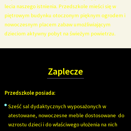
lecia naszego istnienia. Przedszkole mieści się w
piętrowym budynku otoczonym pięknym ogrodem i
nowoczesnym placem zabaw umożliwiającym
dzieciom aktywny pobyt na świeżym powietrzu.
Zaplecze
Przedszkole posiada:
Sześć sal dydaktycznych wyposażonych w
atestowane, nowoczesne meble dostosowane do
wzrostu dzieci i do właściwego ułożenia na nich