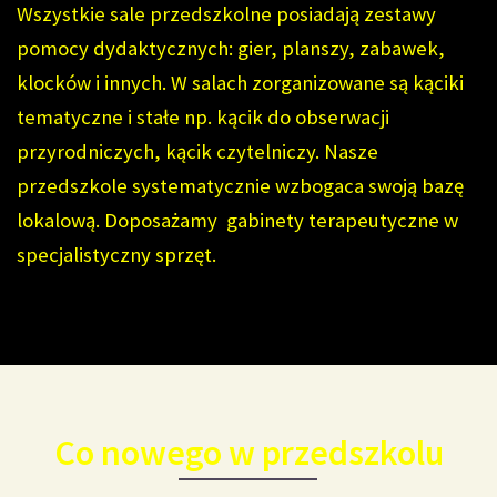
Wszystkie sale przedszkolne posiadają zestawy
pomocy dydaktycznych: gier, planszy, zabawek,
klocków i innych. W salach zorganizowane są kąciki
tematyczne i stałe np. kącik do obserwacji
przyrodniczych, kącik czytelniczy. Nasze
przedszkole systematycznie wzbogaca swoją bazę
lokalową. Doposażamy gabinety terapeutyczne w
specjalistyczny sprzęt.
Co nowego w przedszkolu