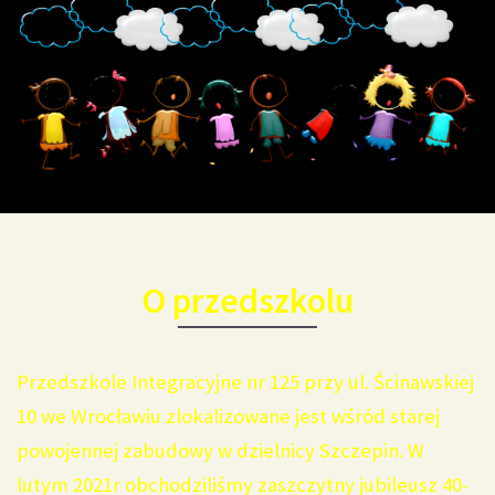
O przedszkolu
Przedszkole Integracyjne nr 125 przy ul. Ścinawskiej
10 we Wrocławiu zlokalizowane jest wśród starej
powojennej zabudowy w dzielnicy Szczepin. W
lutym 2021r obchodziliśmy zaszczytny jubileusz 40-