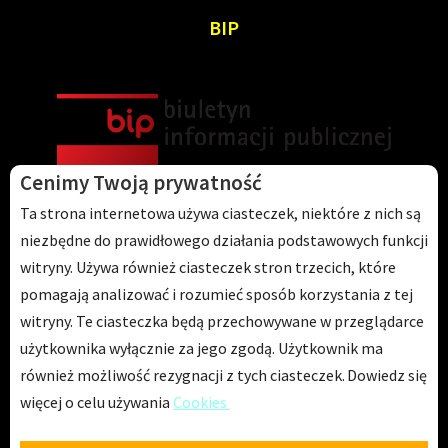
BIP
Cenimy Twoją prywatność
Ta strona internetowa używa ciasteczek, niektóre z nich są
niezbędne do prawidłowego działania podstawowych funkcji
witryny. Używa również ciasteczek stron trzecich, które
Przedszkole Integracyjne nr 125 im. Janusza Korczaka
pomagają analizować i rozumieć sposób korzystania z tej
ul. Ścinawska 10
witryny. Te ciasteczka będą przechowywane w przeglądarce
53-642 Wrocław
użytkownika wyłącznie za jego zgodą. Użytkownik ma
również możliwość rezygnacji z tych ciasteczek.
Dowiedz się
Telefon: 71 798 67 64
więcej o celu używania
Cookies
Można nas znaleźć także na: